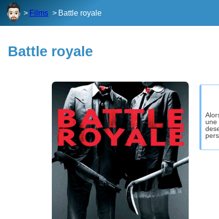
Films
Battle royale
Battle royale
Alor
une 
dese
pers