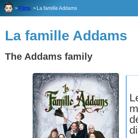
Films
La famille Addams
La famille Addams
The Addams family
L
m
d
d