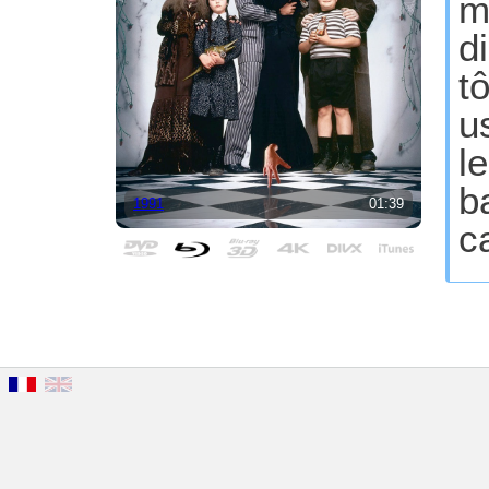
m
d
t
u
l
b
1991
01:39
c