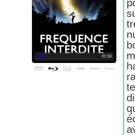
p
s
t
n
b
m
2000
01:59
h
r
t
d
q
é
a