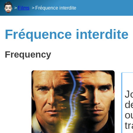
Films
Fréquence interdite
Fréquence interdite
Frequency
J
d
o
t