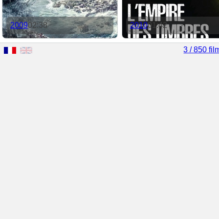
2009
02:38
2010
01:42
3 / 850 fil