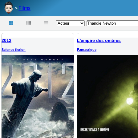
Films
2012
L'empire des ombres
Science fiction
Fantastique