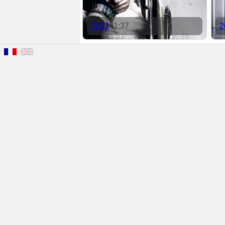
2013
01:37
2