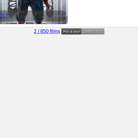
017
01:31
2 / 850 films