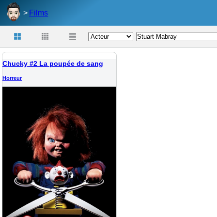
Films
Chucky #2 La poupée de sang
Horreur