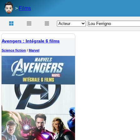
Films
Avengers : Intégrale 6 films
Science fiction
/
Marvel